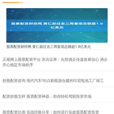
股票配资财经网 黄仁勋过去三周套现总额超1.8亿美元
正规网上股票配资平台 东兴证券：头部酒企传递发展信心 酒企
齐心稳定市场秩序
炒股配资咨询 现代汽车与LG新能源合建的印尼电池工厂竣工
配资炒股怎样 股票配资神器：助你轻松驾驭投资市场
期货配资比例 实战经验分享：如何进行实盘股票配资投资