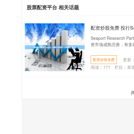
股票配资平台 相关话题
配资炒股免费 投行Se
Seaport Resear
资市场成熟完善，有多家
更新：2
配资炒股免费
阅读：
171
栏目：
靠
共