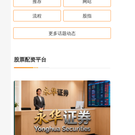
推荐
网站
流程
股指
更多话题动态
股票配资平台