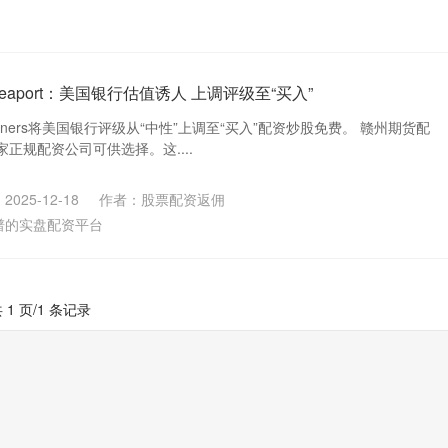
aport：美国银行估值诱人 上调评级至“买入”
ch Partners将美国银行评级从“中性”上调至“买入”配资炒股免费。 赣州期货配
正规配资公司可供选择。这....
025-12-18
作者：股票配资返佣
谱的实盘配资平台
 1 页/1 条记录