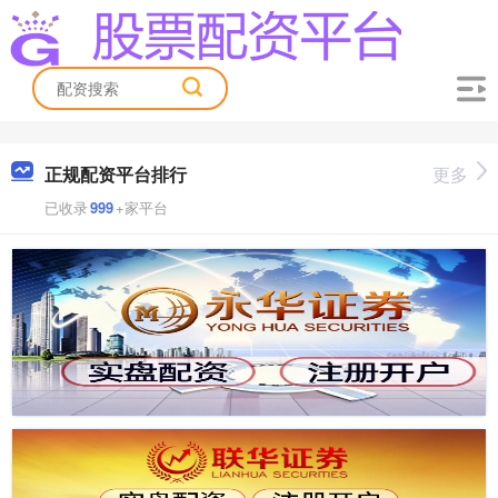
正规配资平台排行
更多
已收录
999
+家平台